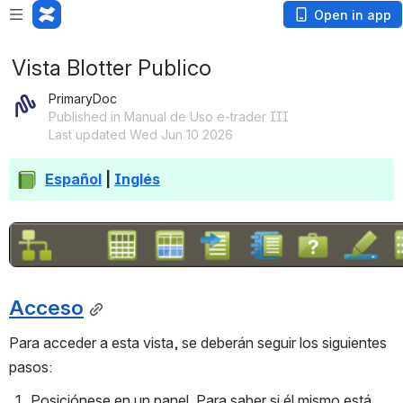
Open in app
Vista Blotter Publico
PrimaryDoc
Published in Manual de Uso e-trader III
Last updated Wed Jun 10 2026
Español
 | 
Inglés
Open
Acceso
Para acceder a esta vista, se deberán seguir los siguientes 
pasos:
Posiciónese en un panel. Para saber si él mismo está 